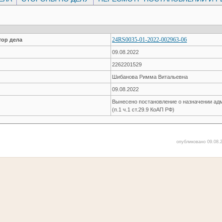
24RS0035-01-2022-002963-06
ор дела
09.08.2022
2262201529
Шибанова Римма Витальевна
09.08.2022
Вынесено постановление о назначении ад
(п.1 ч.1 ст.29.9 КоАП РФ)
опубликовано 09.08.2